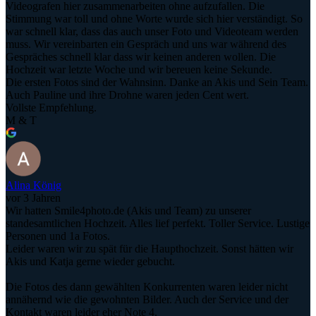
Videografen hier zusammenarbeiten ohne aufzufallen. Die
Stimmung war toll und ohne Worte wurde sich hier verständigt. So
war schnell klar, dass das auch unser Foto und Videoteam werden
muss. Wir vereinbarten ein Gespräch und uns war während des
Gespräches schnell klar dass wir keinen anderen wollen. Die
Hochzeit war letzte Woche und wir bereuen keine Sekunde.
Die ersten Fotos sind der Wahnsinn. Danke an Akis und Sein Team.
Auch Pauline und ihre Drohne waren jeden Cent wert.
Vollste Empfehlung.
M & T
Alina König
vor 3 Jahren
Wir hatten Smile4photo.de (Akis und Team) zu unserer
standesamtlichen Hochzeit. Alles lief perfekt. Toller Service. Lustige
Personen und 1a Fotos.
Leider waren wir zu spät für die Haupthochzeit. Sonst hätten wir
Akis und Katja gerne wieder gebucht.
Die Fotos des dann gewählten Konkurrenten waren leider nicht
annähernd wie die gewohnten Bilder. Auch der Service und der
Kontakt waren leider eher Note 4.