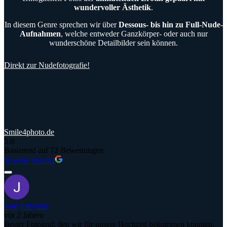
wundervoller Ästhetik
.
In diesem Genre sprechen wir über
Dessous- bis hin zu Full-Nude-
Aufnahmen
, welche entweder Ganzkörper- oder auch nur
wunderschöne Detailbilder sein können.
Direkt zur Nudefotografie!
Smile4photo.de
5.0
Basierend auf 72 Bewertungen
bewerte uns auf
Julia Fabritius
vor 2 Jahren
Bester Fotograf, den wir für unsere Hochzeit bekommen konnten.