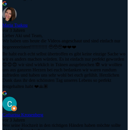
Maria Tsakou
vor 3 Jahren
Lieber Aki und Team,
Wir haben uns heute die Videos angeschaut und sind einfach nur
begeeeeeeistert!!!!!!!!!!!! 🥹🥹🥹❤️❤️❤️
Ihr habt euch echt selbst übertroffen es gibt keine einzige Sache wo
wir es anders machen würden. Es ist einfach nur perfekt geworden
😍😍😍 wir sind wirklich in Tränen ausgebrochen 🙈 wir wollten
uns aus ganzem Herzen bei euch bedanken wir waren rundum
zufrieden und haben uns sehr wohl bei euch gefühlt. Herzlichen
Dank dass ihr den schönsten Tag unseres Lebens so perfekt
festgehalten habt ❤️🙏🏽
Catharina Kronenberg
vor 3 Jahren
Wer seine Hochzeit in den richtigen Händen haben möchte sollte