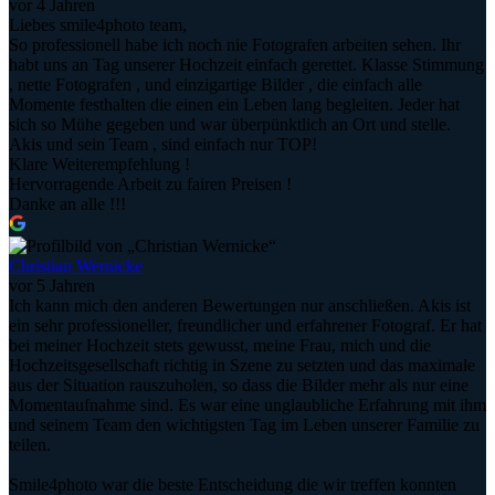
vor 4 Jahren
Liebes smile4photo team,
So professionell habe ich noch nie Fotografen arbeiten sehen. Ihr
habt uns an Tag unserer Hochzeit einfach gerettet. Klasse Stimmung
, nette Fotografen , und einzigartige Bilder , die einfach alle
Momente festhalten die einen ein Leben lang begleiten. Jeder hat
sich so Mühe gegeben und war überpünktlich an Ort und stelle.
Akis und sein Team , sind einfach nur TOP!
Klare Weiterempfehlung !
Hervorragende Arbeit zu fairen Preisen !
Danke an alle !!!
Christian Wernicke
vor 5 Jahren
Ich kann mich den anderen Bewertungen nur anschließen. Akis ist
ein sehr professioneller, freundlicher und erfahrener Fotograf. Er hat
bei meiner Hochzeit stets gewusst, meine Frau, mich und die
Hochzeitsgesellschaft richtig in Szene zu setzten und das maximale
aus der Situation rauszuholen, so dass die Bilder mehr als nur eine
Momentaufnahme sind. Es war eine unglaubliche Erfahrung mit ihm
und seinem Team den wichtigsten Tag im Leben unserer Familie zu
teilen.
Smile4photo war die beste Entscheidung die wir treffen konnten