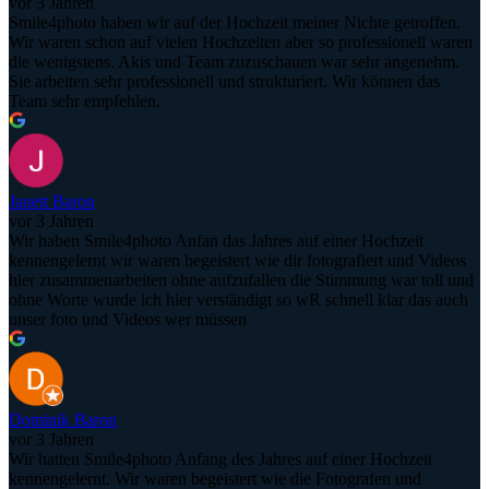
vor 3 Jahren
Smile4photo haben wir auf der Hochzeit meiner Nichte getroffen.
Wir waren schon auf vielen Hochzeiten aber so professionell waren
die wenigstens. Akis und Team zuzuschauen war sehr angenehm.
Sie arbeiten sehr professionell und strukturiert. Wir können das
Team sehr empfehlen.
Janett Baron
vor 3 Jahren
Wir haben Smile4photo Anfan das Jahres auf einer Hochzeit
kennengelernt wir waren begeistert wie dir fotografiert und Videos
hier zusammenarbeiten ohne aufzufallen die Stimmung war toll und
ohne Worte wurde ich hier verständigt so wR schnell klar das auch
unser foto und Videos wer müssen
Dominik Baron
vor 3 Jahren
Wir hatten Smile4photo Anfang des Jahres auf einer Hochzeit
kennengelernt. Wir waren begeistert wie die Fotografen und