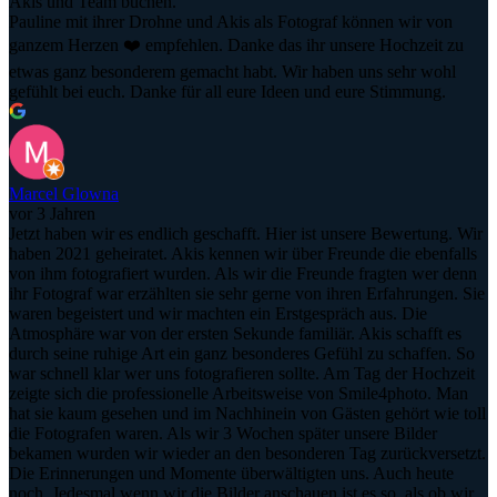
Akis und Team buchen.
Pauline mit ihrer Drohne und Akis als Fotograf können wir von
ganzem Herzen ❤️ empfehlen. Danke das ihr unsere Hochzeit zu
etwas ganz besonderem gemacht habt. Wir haben uns sehr wohl
gefühlt bei euch. Danke für all eure Ideen und eure Stimmung.
Marcel Glowna
vor 3 Jahren
Jetzt haben wir es endlich geschafft. Hier ist unsere Bewertung. Wir
haben 2021 geheiratet. Akis kennen wir über Freunde die ebenfalls
von ihm fotografiert wurden. Als wir die Freunde fragten wer denn
ihr Fotograf war erzählten sie sehr gerne von ihren Erfahrungen. Sie
waren begeistert und wir machten ein Erstgespräch aus. Die
Atmosphäre war von der ersten Sekunde familiär. Akis schafft es
durch seine ruhige Art ein ganz besonderes Gefühl zu schaffen. So
war schnell klar wer uns fotografieren sollte. Am Tag der Hochzeit
zeigte sich die professionelle Arbeitsweise von Smile4photo. Man
hat sie kaum gesehen und im Nachhinein von Gästen gehört wie toll
die Fotografen waren. Als wir 3 Wochen später unsere Bilder
bekamen wurden wir wieder an den besonderen Tag zurückversetzt.
Die Erinnerungen und Momente überwältigten uns. Auch heute
noch. Jedesmal wenn wir die Bilder anschauen ist es so, als ob wir