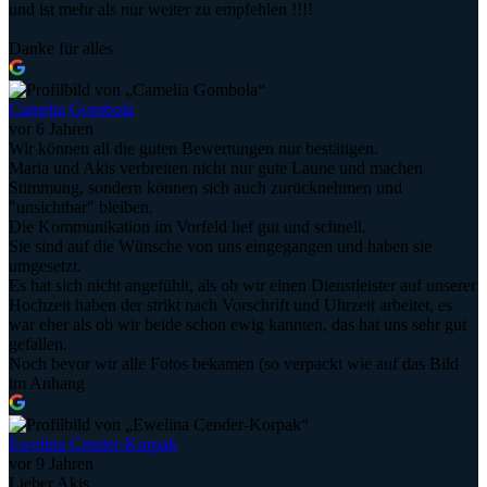
und ist mehr als nur weiter zu empfehlen !!!!
Danke für alles
Camelia Gombola
vor 6 Jahren
Wir können all die guten Bewertungen nur bestätigen.
Maria und Akis verbreiten nicht nur gute Laune und machen
Stimmung, sondern können sich auch zurücknehmen und
"unsichtbar" bleiben.
Die Kommunikation im Vorfeld lief gut und schnell.
Sie sind auf die Wünsche von uns eingegangen und haben sie
umgesetzt.
Es hat sich nicht angefühlt, als ob wir einen Dienstleister auf unserer
Hochzeit haben der strikt nach Vorschrift und Uhrzeit arbeitet, es
war eher als ob wir beide schon ewig kannten, das hat uns sehr gut
gefallen.
Noch bevor wir alle Fotos bekamen (so verpackt wie auf das Bild
im Anhang
Ewelina Cender-Korpak
vor 9 Jahren
Lieber Akis,