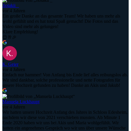
Jiotakii _
vor 4 Jahren
Ein große Danke an das gesamte Team! Wir haben uns mehr als
wohl gefühlt und es hat total Spaß gemacht! Die Fotos und das
Video sind mehr als gelungen!
Klare Empfehlung!
😊🥂🎉
K. Geier
vor 4 Jahren
Einfach nur hammer! Von Anfang bis Ende lief alles reibungslos ab.
Wir sind dankbar, solche professionelle und nette Fotografen für
unsere Hochzeit gefunden zu haben! Danke an Akis und Jakub!
Manuela Luckhaupt
vor 4 Jahren
Wir hatten unsere Hochzeit Anfang des Jahres in Schloss Edesheim,
nachdem wir diese von 2021 verschieben mussten. Ab Minute 1
Ende 2020 haben wir uns bei Akis und Maria wohlgefühlt. Wir
hatten ein angenehmes Gespräch wo wir uns über unsere Wünsche