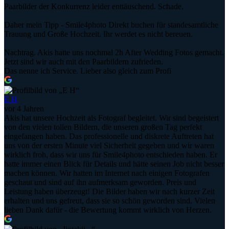
Paarbilder der Konkurrenz leider enttäuschend. Schade.
Daher mein Tipp - Smile4photo Direkt buchen für standesamtliche
Trauung und Große Hochzeit. Ihr werdet es nicht bereuen.
Nachtrag. Akis hatte uns nochmal 2h After Wedding Fotos gemacht.
Jetzt sind wir auch mit den Paarbildern zufrieden.
Das nenne ich Service. Lieber also gleich zum Profi
E H
vor 4 Jahren
Akis hat unsere Hochzeit als Fotograf begleitet. Wir sind begeistert
von den vielen tollen Bildern, die unseren großen Tag perfekt
eingefangen haben. Das professionelle und diskrete Auftreten hat
uns von der ersten Minute viel Sicherheit gegeben und wir waren
wirklich froh, dass wir uns für Smile4photo entschieden haben. Er
hatte immer einen Blick für Details und hätte seinen Job nicht besser
machen können. Wir hatten im Internet nach einigen Fotografen
geschaut und sind auf ihn aufmerksam geworden. Preis und
Leistung haben überzeugt! Die Bilder haben wir nach kurzer Zeit
erhalten und uns gefreut, dass sie so schön geworden sind. Vielen
lieben Dank dafür - die Bewertung kommt wirklich von Herzen.