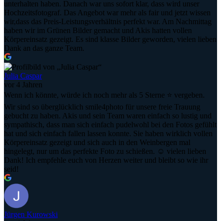
unterhalten haben. Danach war uns sofort klar, dass wird unser
Hochzeitsfotograf. Das Angebot war mehr als fair und jetzt wissen
wir,dass das Preis-Leistungsverhältnis perfekt war. Am Nachmittag
haben wir im Grünen Bilder gemacht und Akis hatten vollen
Körpereinsatz gezeigt. Es sind klasse Bilder geworden, vielen lieben
Dank an das ganze Team.
Julia Caspar
vor 4 Jahren
Wenn ich könnte, würde ich noch mehr als 5 Sterne ⭐️ vergeben.
Wir sind so überglücklich smile4photo für unsere freie Trauung
gebucht zu haben. Akis und sein Team waren einfach so lustig und
sympathisch, dass man sich einfach pudelwohl bei den Fotos gefühlt
hat und sich einfach fallen lassen konnte. Sie haben wirklich vollen
Körpereinsatz gezeigt und sich auch in den Weinbergen mal
hingelegt, nur um das perfekte Foto zu schießen. ☺️ vielen lieben
Dank! Ich empfehle euch von Herzen weiter und bleibt so wie ihr
seid!
Jürgen Kurowski