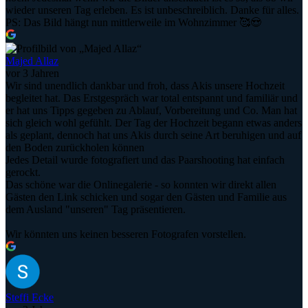
wieder unseren Tag erleben. Es ist unbeschreiblich. Danke für alles.
PS: Das Bild hängt nun mittlerweile im Wohnzimmer 🥰😍
Majed Allaz
vor 3 Jahren
Wir sind unendlich dankbar und froh, dass Akis unsere Hochzeit
begleitet hat. Das Erstgespräch war total entspannt und familiär und
er hat uns Tipps gegeben zu Ablauf, Vorbereitung und Co. Man hat
sich gleich wohl gefühlt. Der Tag der Hochzeit begann etwas anders
als geplant, dennoch hat uns Akis durch seine Art beruhigen und auf
den Boden zurückholen können
Jedes Detail wurde fotografiert und das Paarshooting hat einfach
gerockt.
Das schöne war die Onlinegalerie - so konnten wir direkt allen
Gästen den Link schicken und sogar den Gästen und Familie aus
dem Ausland "unseren" Tag präsentieren.
Wir könnten uns keinen besseren Fotografen vorstellen.
Steffi Ecke