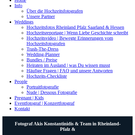
Home
Info
Über die Hochzeitsfotografen
Unsere Partner
Weddings
Hochzeitsfotos Rheinland Pfalz Saarland & Hessen
Hochzeitsreportage | Wenn Liebe Geschichte schreibt
Hochzeitsvideo | Bewegte Erinnerungen vom
Hochzeitsfotografen
Trash-The-Dress
Wedding-Planner
Bundles / Preise
Heiraten im Ausland | was Du wissen musst
Häufige Fragen | FAQ und unsere Antworten
Hochzeits-Checkliste
People
Portraitfotografie
Nude | Dessous Fotografie
Pregnant | Kids
Eventfotograf | Konzertfotograf
Kontakt
Fotograf Akis Konstantinidis & Team in Rheinland-
Pfalz &