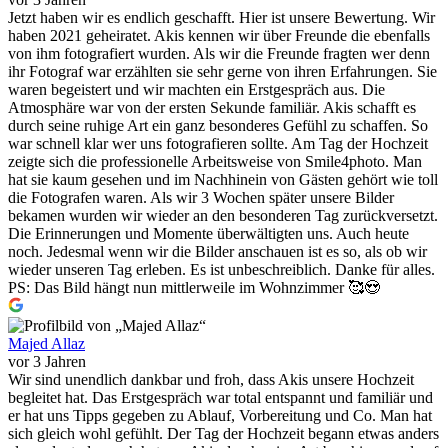
Jetzt haben wir es endlich geschafft. Hier ist unsere Bewertung. Wir
haben 2021 geheiratet. Akis kennen wir über Freunde die ebenfalls
von ihm fotografiert wurden. Als wir die Freunde fragten wer denn
ihr Fotograf war erzählten sie sehr gerne von ihren Erfahrungen. Sie
waren begeistert und wir machten ein Erstgespräch aus. Die
Atmosphäre war von der ersten Sekunde familiär. Akis schafft es
durch seine ruhige Art ein ganz besonderes Gefühl zu schaffen. So
war schnell klar wer uns fotografieren sollte. Am Tag der Hochzeit
zeigte sich die professionelle Arbeitsweise von Smile4photo. Man
hat sie kaum gesehen und im Nachhinein von Gästen gehört wie toll
die Fotografen waren. Als wir 3 Wochen später unsere Bilder
bekamen wurden wir wieder an den besonderen Tag zurückversetzt.
Die Erinnerungen und Momente überwältigten uns. Auch heute
noch. Jedesmal wenn wir die Bilder anschauen ist es so, als ob wir
wieder unseren Tag erleben. Es ist unbeschreiblich. Danke für alles.
PS: Das Bild hängt nun mittlerweile im Wohnzimmer 🥰😍
Majed Allaz
vor 3 Jahren
Wir sind unendlich dankbar und froh, dass Akis unsere Hochzeit
begleitet hat. Das Erstgespräch war total entspannt und familiär und
er hat uns Tipps gegeben zu Ablauf, Vorbereitung und Co. Man hat
sich gleich wohl gefühlt. Der Tag der Hochzeit begann etwas anders