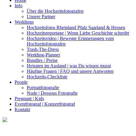
Home
Info
Über die Hochzeitsfotografen
Unsere Partner
Weddings
Hochzeitsfotos Rheinland Pfalz Saarland & Hessen
Hochzeitsreportage | Wenn Liebe Geschichte schreibt
Hochzeitsvideo | Bewegte Erinnerungen vom
Hochzeitsfotografen
Trash-The-Dress
Wedding-Planner
Bundles / Preise
Heiraten im Ausland | was Du wissen musst
Häufige Fragen | FAQ und unsere Antworten
Hochzeits-Checkliste
People
Portraitfotografie
Nude | Dessous Fotografie
Pregnant | Kids
Eventfotograf | Konzertfotograf
Kontakt
Put your hands all over my body!