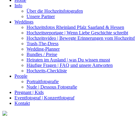
Home
Info
Über die Hochzeitsfotografen
Unsere Partner
Weddings
Hochzeitsfotos Rheinland Pfalz Saarland & Hessen
Hochzeitsreportage | Wenn Liebe Geschichte schreibt
Hochzeitsvideo | Bewegte Erinnerungen vom Hochzeitsf
Trash-The-Dress
Wedding-Planner
Bundles / Preise
Heiraten im Ausland | was Du wissen musst
Häufige Fragen | FAQ und unsere Antworten
Hochzeits-Checkliste
People
Portraitfotografie
Nude | Dessous Fotografie
Pregnant | Kids
Eventfotograf | Konzertfotograf
Kontakt
FAQ - what everbody wants to know
Häufige Fragen | FAQ und unse