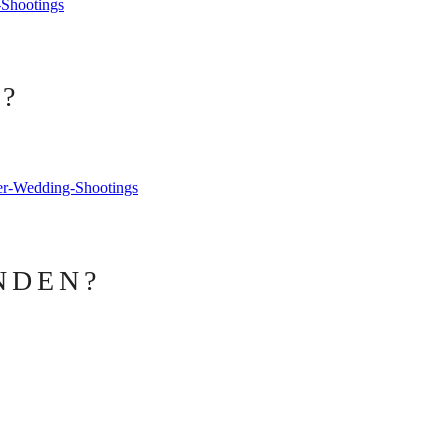
Shootings
?
er-Wedding-Shootings
NDEN?